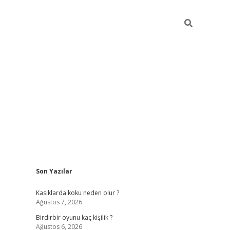
Sidebar
Son Yazılar
ilbet mobil giriş
be
Kasıklarda koku neden olur ?
Ağustos 7, 2026
Birdirbir oyunu kaç kişilik ?
Ağustos 6, 2026