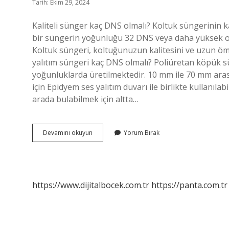
Tarih: Ekim 29, 2024
Kaliteli sünger kaç DNS olmalı? Koltuk süngerinin kali
bir süngerin yoğunluğu 32 DNS veya daha yüksek olma
Koltuk süngeri, koltuğunuzun kalitesini ve uzun öm
yalıtım süngeri kaç DNS olmalı? Poliüretan köpük sü
yoğunluklarda üretilmektedir. 10 mm ile 70 mm arasın
için Epidyem ses yalıtım duvarı ile birlikte kullanıla
arada bulabilmek için altta…
Akustik
Devamını okuyun
Yorum Bırak
Sünger
Kaç
Dns
Olmalı
https://www.dijitalbocek.com.tr
https://panta.com.tr