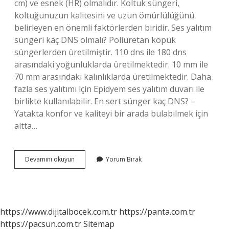
cm) ve esnek (HR) olmalıdır. Koltuk süngeri,
koltuğunuzun kalitesini ve uzun ömürlülüğünü
belirleyen en önemli faktörlerden biridir. Ses yalıtım
süngeri kaç DNS olmalı? Poliüretan köpük
süngerlerden üretilmiştir. 110 dns ile 180 dns
arasındaki yoğunluklarda üretilmektedir. 10 mm ile
70 mm arasındaki kalınlıklarda üretilmektedir. Daha
fazla ses yalıtımı için Epidyem ses yalıtım duvarı ile
birlikte kullanılabilir. En sert sünger kaç DNS? –
Yatakta konfor ve kaliteyi bir arada bulabilmek için
altta…
Akustik
Devamını okuyun
Yorum Bırak
Sünger
Kaç
Dns
Olmalı
https://www.dijitalbocek.com.tr
https://panta.com.tr
https://pacsun.com.tr
Sitemap