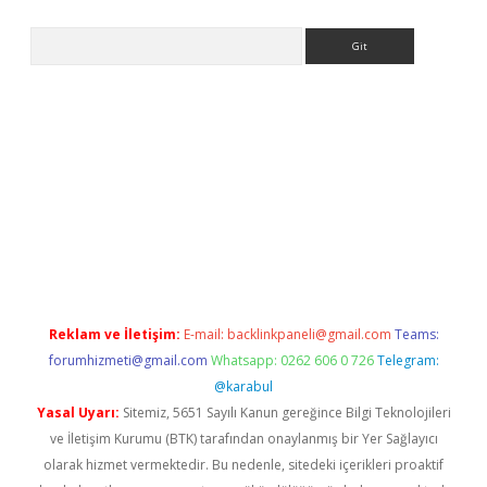
Arama
l giriş
betexper giriş
betexper giriş
Reklam ve İletişim:
E-mail:
backlinkpaneli@gmail.com
Teams:
forumhizmeti@gmail.com
Whatsapp: 0262 606 0 726
Telegram:
@karabul
Yasal Uyarı:
Sitemiz, 5651 Sayılı Kanun gereğince Bilgi Teknolojileri
ve İletişim Kurumu (BTK) tarafından onaylanmış bir Yer Sağlayıcı
olarak hizmet vermektedir. Bu nedenle, sitedeki içerikleri proaktif