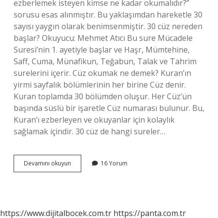
ezberlemek isteyen kimse ne kadar okumalıdır?”
sorusu esas alınmıştır. Bu yaklaşımdan hareketle 30
sayısı yaygın olarak benimsenmiştir. 30 cüz nereden
başlar? Okuyucu: Mehmet Atıcı Bu sure Mücadele
Suresi’nin 1. ayetiyle başlar ve Haşr, Mümtehine,
Saff, Cuma, Münafikun, Teğabun, Talak ve Tahrim
surelerini içerir. Cüz okumak ne demek? Kuran’ın
yirmi sayfalık bölümlerinin her birine Cüz denir.
Kuran toplamda 30 bölümden oluşur. Her Cüz’ün
başında süslü bir işaretle Cüz numarası bulunur. Bu,
Kuran’ı ezberleyen ve okuyanlar için kolaylık
sağlamak içindir. 30 cüz de hangi sureler…
30
Devamını okuyun
16 Yorum
Cüz
Ne
Demek
https://www.dijitalbocek.com.tr
https://panta.com.tr