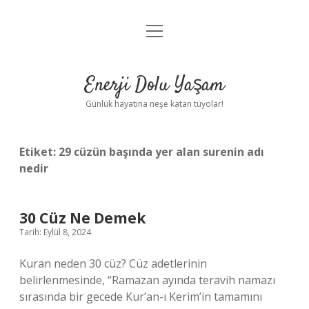
menüyü
Anasayfa
aç
Gizlilik Politikası
Enerji Dolu Yaşam
Yasal Uyarı
Günlük hayatına neşe katan tüyolar!
Hakkımızda
Etiket:
29 cüzün başında yer alan surenin adı
nedir
30 Cüz Ne Demek
Tarih: Eylül 8, 2024
Kuran neden 30 cüz? Cüz adetlerinin
belirlenmesinde, “Ramazan ayında teravih namazı
sırasında bir gecede Kur’an-ı Kerim’in tamamını