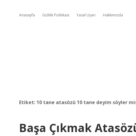
Anasayfa
Gizlilik Politikası
Yasal Uyarı
Hakkımızda
Etiket:
10 tane atasözü 10 tane deyim söyler mi
Başa Çıkmak Atasöz