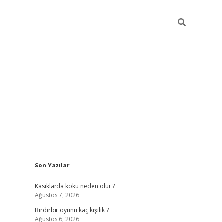
Sidebar
Son Yazılar
ilbet mobil giriş
bet
Kasıklarda koku neden olur ?
Ağustos 7, 2026
Birdirbir oyunu kaç kişilik ?
Ağustos 6, 2026