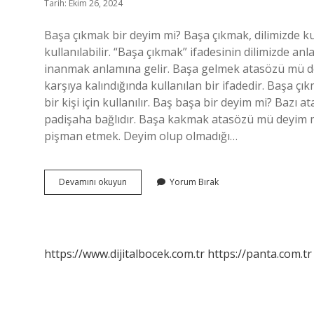
Tarih: Ekim 26, 2024
Başa çıkmak bir deyim mi? Başa çıkmak, dilimizde ku
kullanılabilir. “Başa çıkmak” ifadesinin dilimizde an
inanmak anlamına gelir. Başa gelmek atasözü mü dey
karşıya kalındığında kullanılan bir ifadedir. Başa ç
bir kişi için kullanılır. Baş başa bir deyim mi? Bazı a
padişaha bağlıdır. Başa kakmak atasözü mü deyim mi?
pişman etmek. Deyim olup olmadığı…
Başa
Devamını okuyun
Yorum Bırak
Çıkmak
Atasözü
Mü
Deyim
Mi
https://www.dijitalbocek.com.tr
https://panta.com.tr