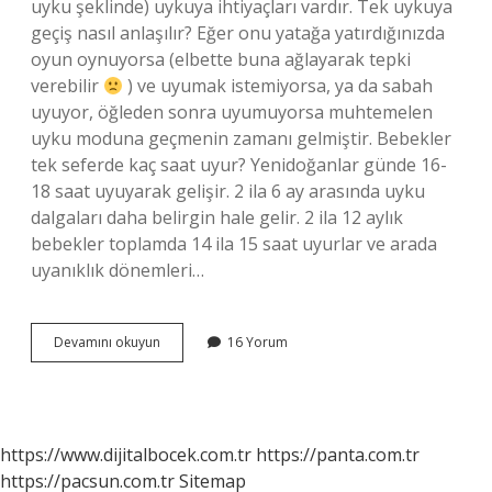
uyku şeklinde) uykuya ihtiyaçları vardır. Tek uykuya
geçiş nasıl anlaşılır? Eğer onu yatağa yatırdığınızda
oyun oynuyorsa (elbette buna ağlayarak tepki
verebilir
) ve uyumak istemiyorsa, ya da sabah
uyuyor, öğleden sonra uyumuyorsa muhtemelen
uyku moduna geçmenin zamanı gelmiştir. Bebekler
tek seferde kaç saat uyur? Yenidoğanlar günde 16-
18 saat uyuyarak gelişir. 2 ila 6 ay arasında uyku
dalgaları daha belirgin hale gelir. 2 ila 12 aylık
bebekler toplamda 14 ila 15 saat uyurlar ve arada
uyanıklık dönemleri…
Tek
Devamını okuyun
16 Yorum
Uykuya
Geçen
Bebek
Kaç
Saat
https://www.dijitalbocek.com.tr
https://panta.com.tr
Uyur
https://pacsun.com.tr
Sitemap