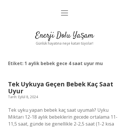
menüyü
Anasayfa
aç
Gizlilik Politikası
Enerji Dolu Yaşam
Yasal Uyarı
Günlük hayatına neşe katan tüyolar!
Hakkımızda
Etiket:
1 aylik bebek gece 4 saat uyur mu
Tek Uykuya Geçen Bebek Kaç Saat
Uyur
Tarih: Eylül 8, 2024
Tek uyku yapan bebek kaç saat uyumalı? Uyku
Miktarı 12-18 aylık bebeklerin gecede ortalama 11-
11,5 saat, günde ise genellikle 2-2,5 saat (1-2 kısa